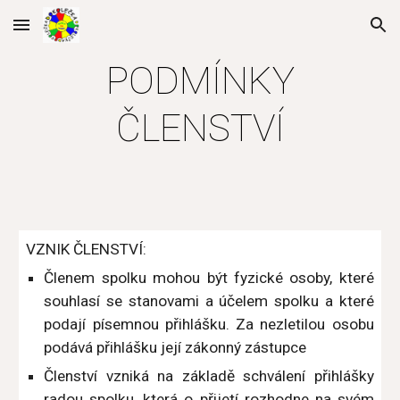
Skip to main content
Skip to navigation
PODMÍNKY
ČLENSTVÍ
VZNIK ČLENSTVÍ:
Členem spolku mohou být fyzické osoby, které
souhlasí se stanovami a účelem spolku a které
podají písemnou přihlášku. Za nezletilou osobu
podává přihlášku její zákonný zástupce
Členství vzniká na základě schválení přihlášky
radou spolku, která o přijetí rozhodne na svém