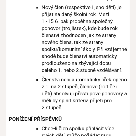
Nový člen (respektive i jeho děti) je
přijat na daný školní rok. Mezi
1.-15.6. pak proběhne společný
pohovor (trojlístek), kde bude rok
členství zhodnocen jak ze strany
nového člena, tak ze strany
spolku/komunitní školy. Při vzájemné
shodě bude členství automaticky
prodlouženo na zbývající dobu
celého 1. nebo 2.stupně vzdělávání.
Členství není automaticky překlopeno
z 1. na 2.stupeň, členové (rodiče i
děti) absolvují přestupové pohovory a
měli by splnit kritéria přijetí pro
2.stupeň.
PONÍŽENÍ PŘÍSPĚVKŮ
Chce-li člen spolku přihlásit více
svých dětí, může požádat radu