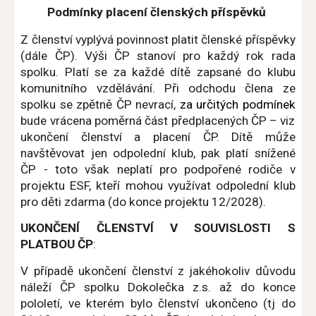
Podmínky placení členských příspěvků
Z členství vyplývá povinnost platit členské příspěvky
(dále ČP). Výši ČP stanoví pro každý rok rada
spolku. Platí se za každé dítě zapsané do klubu
komunitního vzdělávání. Při odchodu člena ze
spolku se zpětně ČP nevrací,
za určitých podmínek
bude vrácena poměrná část předplacených ČP – viz
ukončení členství a placení ČP. Dítě může
navštěvovat jen odpolední klub, pak platí snížené
ČP - toto však neplatí pro podpořené rodiče v
projektu ESF, kteří mohou využívat odpolední klub
pro děti zdarma (do konce projektu 12/2028).
UKONČENÍ ČLENSTVÍ V SOUVISLOSTI S
PLATBOU ČP
:
V případě ukončení členství z jakéhokoliv důvodu
náleží ČP spolku Dokolečka z.s. až do konce
pololetí, ve kterém bylo členství ukončeno (tj do