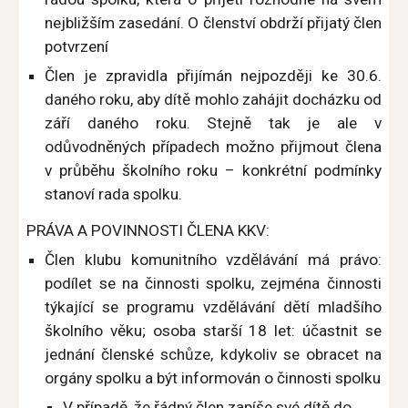
nejbližším zasedání. O členství obdrží přijatý člen
potvrzení
Člen je zpravidla přijímán nejpozději ke 30.6.
daného roku, aby dítě mohlo zahájit docházku od
září daného roku. Stejně tak je ale v
odůvodněných případech možno přijmout člena
v průběhu školního roku – konkrétní podmínky
stanoví rada spolku.
PRÁVA A POVINNOSTI ČLENA KKV:
Člen klubu komunitního vzdělávání má právo:
podílet se na činnosti spolku, zejména činnosti
týkající se programu vzdělávání dětí mladšího
školního věku; osoba starší 18 let: účastnit se
jednání členské schůze, kdykoliv se obracet na
orgány spolku a být informován o činnosti spolku
V případě, že řádný člen zapíše své dítě do